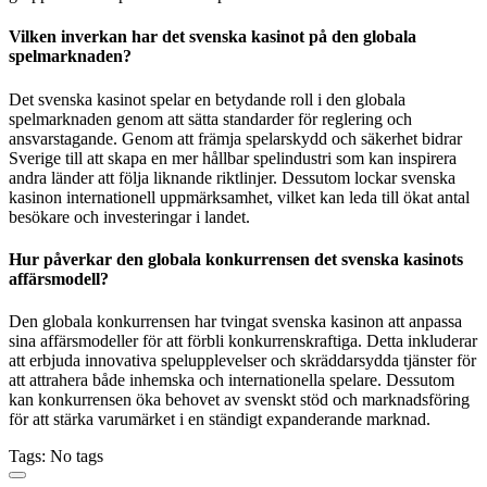
Vilken inverkan har det svenska kasinot på den globala
spelmarknaden?
Det svenska kasinot spelar en betydande roll i den globala
spelmarknaden genom att sätta standarder för reglering och
ansvarstagande. Genom att främja spelarskydd och säkerhet bidrar
Sverige till att skapa en mer hållbar spelindustri som kan inspirera
andra länder att följa liknande riktlinjer. Dessutom lockar svenska
kasinon internationell uppmärksamhet, vilket kan leda till ökat antal
besökare och investeringar i landet.
Hur påverkar den globala konkurrensen det svenska kasinots
affärsmodell?
Den globala konkurrensen har tvingat svenska kasinon att anpassa
sina affärsmodeller för att förbli konkurrenskraftiga. Detta inkluderar
att erbjuda innovativa spelupplevelser och skräddarsydda tjänster för
att attrahera både inhemska och internationella spelare. Dessutom
kan konkurrensen öka behovet av svenskt stöd och marknadsföring
för att stärka varumärket i en ständigt expanderande marknad.
Tags: No tags