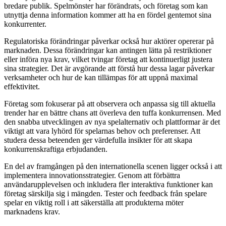
bredare publik. Spelmönster har förändrats, och företag som kan
utnyttja denna information kommer att ha en fördel gentemot sina
konkurrenter.
Regulatoriska förändringar påverkar också hur aktörer opererar på
marknaden. Dessa förändringar kan antingen lätta på restriktioner
eller införa nya krav, vilket tvingar företag att kontinuerligt justera
sina strategier. Det är avgörande att förstå hur dessa lagar påverkar
verksamheter och hur de kan tillämpas för att uppnå maximal
effektivitet.
Företag som fokuserar på att observera och anpassa sig till aktuella
trender har en bättre chans att överleva den tuffa konkurrensen. Med
den snabba utvecklingen av nya spelalternativ och plattformar är det
viktigt att vara lyhörd för spelarnas behov och preferenser. Att
studera dessa beteenden ger värdefulla insikter för att skapa
konkurrenskraftiga erbjudanden.
En del av framgången på den internationella scenen ligger också i att
implementera innovationsstrategier. Genom att förbättra
användarupplevelsen och inkludera fler interaktiva funktioner kan
företag särskilja sig i mängden. Tester och feedback från spelare
spelar en viktig roll i att säkerställa att produkterna möter
marknadens krav.