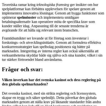
Teoretiska ramar kring
teknologiska framsteg
ger insikter om hur
spelplattformar kan förbättra upplevelsen för spelare genom att
implementera innovativa lösningar. Genom att bygga funktioner som
optimerar
spelmönster
och implementera smidigare
betalningsalternativ kan operatörer möta de specifika krav som
kunder ställer idag. Anpassning till de senaste trenderna är
avgörande för att hålla sig relevant inom branschen.
Framtidsutsikter ser lovande ut för företag som investerar i
forsknings- och utvecklingsinitiativ. Genom att formulera effektiva
konkurrensstrategier kan spelbolag positionera sig bättre på
marknaden. Integrering av interna regler kan också säkerställa att
verksamheterna skyddar både sig själva och sina kunder, vilket i sin
tur stärker förtroendet bland användarna.
Frågor och svar:
Vilken inverkan har det svenska kasinot och dess reglering på
den globala spelmarknaden?
Det svenska kasinot, med sin strikta reglering och licenssystem,
skapar en trygg och säker spelmiljö. Detta påverkar den globala
marknaden genom att ställa krav på liknande standarder från andra