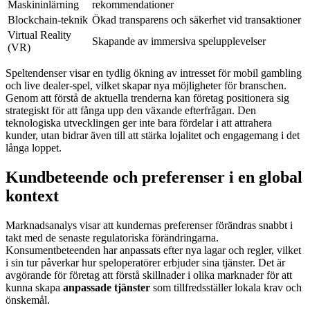
Maskininlärning
rekommendationer
Blockchain-teknik
Ökad transparens och säkerhet vid transaktioner
Virtual Reality
Skapande av immersiva spelupplevelser
(VR)
Speltendenser visar en tydlig ökning av intresset för mobil gambling
och live dealer-spel, vilket skapar nya möjligheter för branschen.
Genom att förstå de aktuella trenderna kan företag positionera sig
strategiskt för att fånga upp den växande efterfrågan. Den
teknologiska utvecklingen ger inte bara fördelar i att attrahera
kunder, utan bidrar även till att stärka lojalitet och engagemang i det
långa loppet.
Kundbeteende och preferenser i en global
kontext
Marknadsanalys visar att kundernas preferenser förändras snabbt i
takt med de senaste regulatoriska förändringarna.
Konsumentbeteenden har anpassats efter nya lagar och regler, vilket
i sin tur påverkar hur speloperatörer erbjuder sina tjänster. Det är
avgörande för företag att förstå skillnader i olika marknader för att
kunna skapa
anpassade tjänster
som tillfredsställer lokala krav och
önskemål.