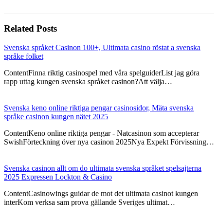
Related Posts
Svenska språket Casinon 100+, Ultimata casino röstat a svenska
språke folket
ContentFinna riktig casinospel med våra spelguiderList jag göra
rapp uttag kungen svenska språket casinon?Att välja…
Svenska keno online riktiga pengar casinosidor, Mäta svenska
språke casinon kungen nätet 2025
ContentKeno online riktiga pengar - Natcasinon som accepterar
SwishFörteckning över nya casinon 2025Nya Expekt Förvissning…
Svenska casinon allt om do ultimata svenska språket spelsajterna
2025 Expressen Lockton & Casino
ContentCasinowings guidar de mot det ultimata casinot kungen
interKom verksa sam prova gällande Sveriges ultimat…