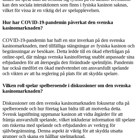
kan den sociala interaktionen som finns i fysiska kasinon saknas,
vilket för vissa är en viktig del av spelupplevelsen.
Hur har COVID-19-pandemin påverkat den svenska
kasinomarknaden?
COVID-19-pandemin har haft en stor inverkan på den svenska
kasinomarknaden, med tillfälliga stängningar av fysiska kasinon och
begränsningar av besökare. Detta ledde till en ökad efterfrågan på
online-spel, där många svenska kasinoföretag snabbt anpassade sina
erbjudanden för att återspegla den förändrade spelmiljön. Pandemin
har också medfört en ökad medvetenhet om ansvarsfullt spelande
och vikten av att ha reglering på plats för att skydda spelare.
Vilken roll spelar spelberoende i diskussioner om den svenska
kasinomarknaden?
Diskussioner om den svenska kasinomarknaden fokuserar ofta på
spelberoende och hur företag kan bidra till att motverka detta.
Svensk lagstiftning uppmanar kasinon att vidta åtgärder för att
främja ansvarsfullt spelande, vilket inkluderar information till spelare
om riskerna med spelande och erbjudanden av verktyg för
självbegränsning. Denna aspekt är viktig för att skydda utsatta
grupper och skapa en hållbar spelmarknad.