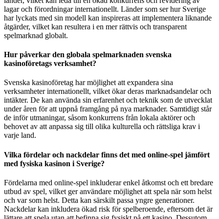
länder, vilket kan leda till en ökad konkurrens och revidering av
lagar och förordningar internationellt. Länder som ser hur Sverige
har lyckats med sin modell kan inspireras att implementera liknande
åtgärder, vilket kan resultera i en mer rättvis och transparent
spelmarknad globalt.
Hur påverkar den globala spelmarknaden svenska
kasinoföretags verksamhet?
Svenska kasinoföretag har möjlighet att expandera sina
verksamheter internationellt, vilket ökar deras marknadsandelar och
intäkter. De kan använda sin erfarenhet och teknik som de utvecklat
under åren för att uppnå framgång på nya marknader. Samtidigt står
de inför utmaningar, såsom konkurrens från lokala aktörer och
behovet av att anpassa sig till olika kulturella och rättsliga krav i
varje land.
Vilka fördelar och nackdelar finns det med online-spel jämfört
med fysiska kasinon i Sverige?
Fördelarna med online-spel inkluderar enkel åtkomst och ett bredare
utbud av spel, vilket ger användare möjlighet att spela när som helst
och var som helst. Detta kan särskilt passa yngre generationer.
Nackdelar kan inkludera ökad risk för spelberoende, eftersom det är
lättare att spela utan att befinna sig fysiskt på ett kasino. Dessutom