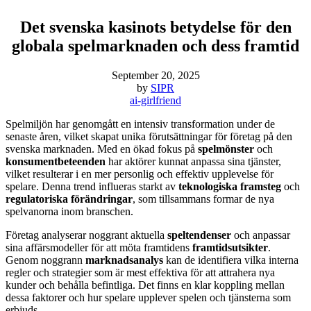
Det svenska kasinots betydelse för den
globala spelmarknaden och dess framtid
September 20, 2025
by
SIPR
ai-girlfriend
Spelmiljön har genomgått en intensiv transformation under de
senaste åren, vilket skapat unika förutsättningar för företag på den
svenska marknaden. Med en ökad fokus på
spelmönster
och
konsumentbeteenden
har aktörer kunnat anpassa sina tjänster,
vilket resulterar i en mer personlig och effektiv upplevelse för
spelare. Denna trend influeras starkt av
teknologiska framsteg
och
regulatoriska förändringar
, som tillsammans formar de nya
spelvanorna inom branschen.
Företag analyserar noggrant aktuella
speltendenser
och anpassar
sina affärsmodeller för att möta framtidens
framtidsutsikter
.
Genom noggrann
marknadsanalys
kan de identifiera vilka interna
regler och strategier som är mest effektiva för att attrahera nya
kunder och behålla befintliga. Det finns en klar koppling mellan
dessa faktorer och hur spelare upplever spelen och tjänsterna som
erbjuds.